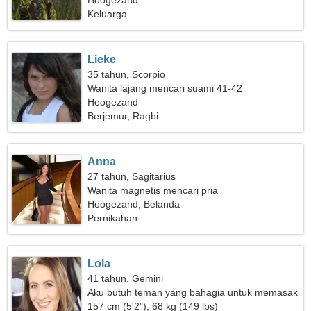
wanita yang menawan
Hoogezand
Keluarga
Lieke
35 tahun, Scorpio
Wanita lajang mencari suami 41-42
Hoogezand
Berjemur, Ragbi
Anna
27 tahun, Sagitarius
Wanita magnetis mencari pria
Hoogezand, Belanda
Pernikahan
Lola
41 tahun, Gemini
Aku butuh teman yang bahagia untuk memasak
bersama
157 cm (5'2"), 68 kg (149 lbs)