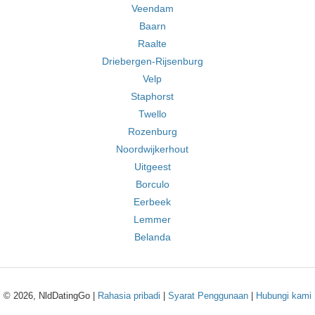
Veendam
Baarn
Raalte
Driebergen-Rijsenburg
Velp
Staphorst
Twello
Rozenburg
Noordwijkerhout
Uitgeest
Borculo
Eerbeek
Lemmer
Belanda
© 2026, NldDatingGo |
Rahasia pribadi
|
Syarat Penggunaan
|
Hubungi kami