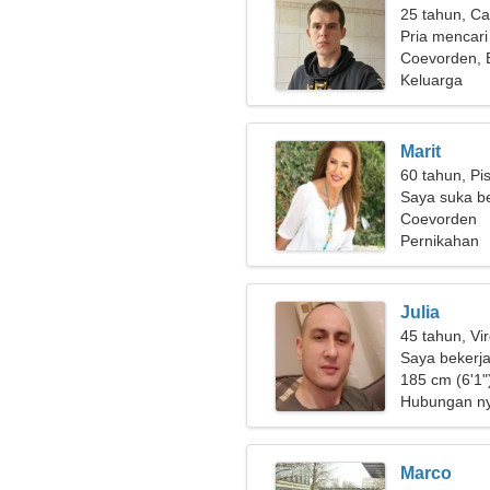
25 tahun, Ca
Pria mencari
Coevorden, 
Keluarga
Marit
60 tahun, Pi
Saya suka be
Coevorden
Pernikahan
Julia
45 tahun, Vi
Saya bekerja
baik hati
185 cm (6'1")
Hubungan n
Marco