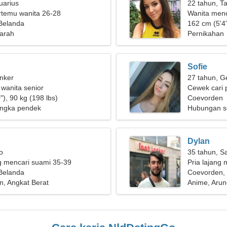
uarius
22 tahun, T
ertemu wanita 26-28
Wanita menc
Belanda
162 cm (5'4"
jarah
Pernikahan
Sofie
nker
27 tahun, G
 wanita senior
Cewek cari 
"), 90 kg (198 lbs)
Coevorden
ngka pendek
Hubungan s
Dylan
o
35 tahun, Sa
g mencari suami 35-39
Pria lajang m
Belanda
Coevorden,
n, Angkat Berat
Anime, Aru