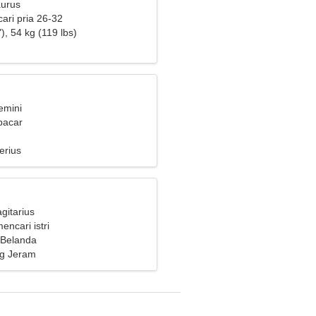
aurus
ari pria 26-32
), 54 kg (119 lbs)
emini
pacar
erius
gitarius
encari istri
 Belanda
ng Jeram