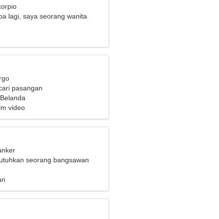
corpio
a lagi, saya seorang wanita
rgo
cari pasangan
 Belanda
ilm video
anker
tuhkan seorang bangsawan
emah
an