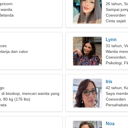
pricorn
26 tahun, S
 wanita
Sampai jump
Belanda
yang brilian
Coevorden
Cinta sejati
Lynn
sces
31 tahun, Vi
lanja dan catur
Wanita men
Coevorden,
Psikologi, F
Iris
rgo
42 tahun, K
 di bioskop, mencari wanita yang
Saya membu
, 80 kg (176 lbs)
untuk berk
Coevorden
yata
Persahabat
Noa