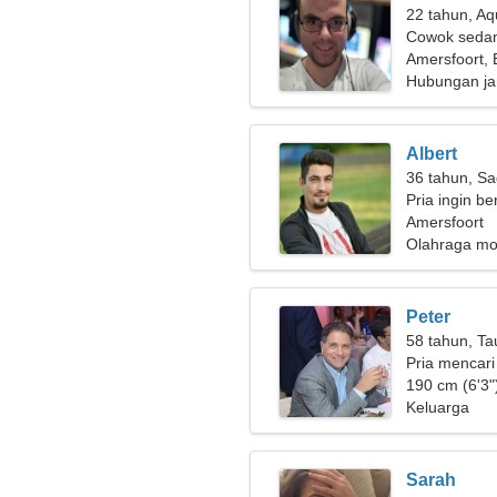
22 tahun, Aq
Cowok sedan
Amersfoort,
Hubungan ja
Albert
36 tahun, Sa
Pria ingin b
Amersfoort
Olahraga mot
Peter
58 tahun, Ta
Pria mencari
190 cm (6'3")
Keluarga
Sarah