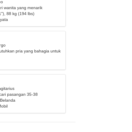
eo
i wanita yang menarik
"), 88 kg (194 lbs)
yata
rgo
tuhkan pria yang bahagia untuk
arga
gitarius
cari pasangan 35-38
 Belanda
obil