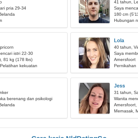
o
41 tahun, L
ri pria 29-34
Saya mencar
 Belanda
180 cm (5'11
n
Hubungan n
Lola
pricorn
40 tahun, Vi
encari istri 22-30
Saya membu
, 81 kg (178 lbs)
sebuah kelu
Amersfoort
Pelatihan kekuatan
Pernikahan
Jess
nker
31 tahun, Sa
uka berenang dan psikologi
Wanita men
 Belanda
Amersfoort,
Memasak, M