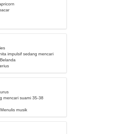
apricorn
pacar
ies
ita impulsif sedang mencari
a
 Belanda
erius
aurus
ng mencari suami 35-38
 Menulis musik