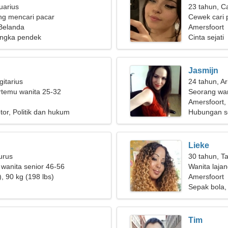
uarius
23 tahun, C
g mencari pacar
Cewek cari 
 Belanda
Amersfoort
ngka pendek
Cinta sejati
Jasmijn
gitarius
24 tahun, Ar
ertemu wanita 25-32
Seorang wan
seorang pri
Amersfoort,
or, Politik dan hukum
Hubungan s
Lieke
urus
30 tahun, T
 wanita senior 46-56
Wanita laja
, 90 kg (198 lbs)
Amersfoort
Sepak bola,
Tim