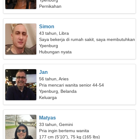
Ypenburg
Pernikahan
Simon
43 tahun, Libra
Saya bekerja di rumah sakit, saya membutuhkan
wanita yang luar biasa
Ypenburg
Hubungan nyata
Jan
56 tahun, Aries
Pria mencari wanita senior 44-54
Ypenburg, Belanda
Keluarga
Matyas
33 tahun, Gemini
Pria ingin bertemu wanita
177 cm (5'10"), 75 kg (165 lbs)