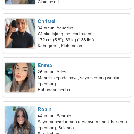
Cinta sejati
Christel
34 tahun, Aquarius
Wanita lajang mencari suami
172 cm (5'8"), 63 kg (138 lbs)
Kebugaran, Klub malam
Emma
26 tahun, Aries
Menulis kepada saya, saya seorang wanita
romantis
Ypenburg
Hubungan serius
Robin
44 tahun, Scorpio
Saya mencari teman tersenyum untuk bertemu
Ypenburg, Belanda
Pernikahan